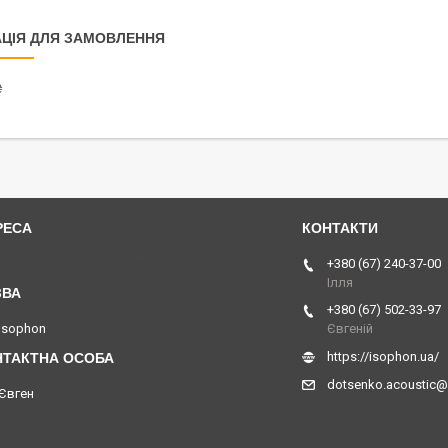
ЦІЯ ДЛЯ ЗАМОВЛЕННЯ
₴
Куренівська, 18, Київ, Україна
+380 (67) 240-37-00
Ілля
+380 (67) 502-33-97
Isophon
Євгеній
https://isophon.ua/
dotsenko.acoustic
Євген