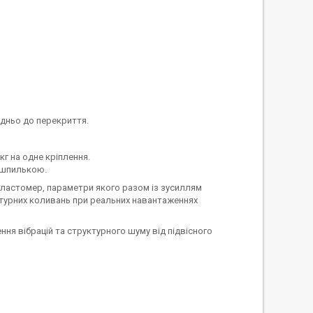
едньо до перекриття.
кг на одне кріплення.
м шпилькою.
еластомер, параметри якого разом із зусиллям
ктурних коливань при реальних навантаженнях
ня вібрацій та структурного шуму від підвісного