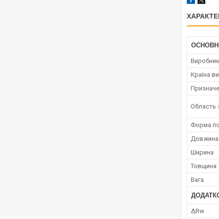
ХАРАКТЕ
ОСНОВН
Виробни
Країна в
Призначе
Область 
Форма по
Довжина
Ширина
Товщина
Вага
ДОДАТК
ΔRw