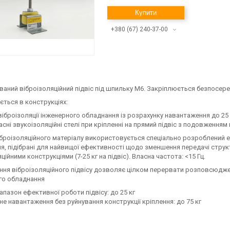
Купити
+380 (67) 240-37-00
ваний віброізоляційний підвіс під шпильку М6. Закріплюється безпосер
ться в конструкціях:
віброізоляції інженерного обладнання із розрахунку навантаження до 25 
асні звукоізоляційні стелі при кріпленні на прямий підвіс з подовження
віброізоляційного матеріалу використовується спеціально розроблений 
ня, підібрані для найвищої ефективності щодо зменшення передачі стру
ційними конструкціями (7-25 кг на підвіс). Власна частота: <15 Гц.
ня віброізоляційного підвісу дозволяє цілком перервати розповсюджен
го обладнання
апазон ефективної роботи підвісу: до 25 кг
е навантаження без руйнування конструкції кріплення: до 75 кг