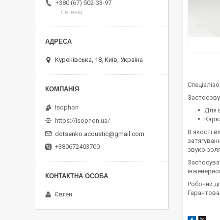
+380 (67) 502-33-97
Євгеній
Куренівська, 18, Київ, Україна
Спеціалізо
Застосовує
Isophon
Для 
Карк
https://isophon.ua/
В якості 
dotsenko.acoustic@gmail.com
затягуван
+380672403700
звукоізоля
Застосуван
інженерно
Робочий ді
Гарантован
Євген