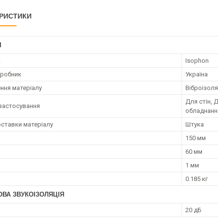
РИСТИКИ
І
к
Isophon
иробник
Україна
ння матеріалу
Віброізоля
Для стін, 
застосування
обладнанн
ставки матеріалу
Штука
150 мм
60 мм
1 мм
0.185 кг
ОВА ЗВУКОІЗОЛЯЦІЯ
20 дБ