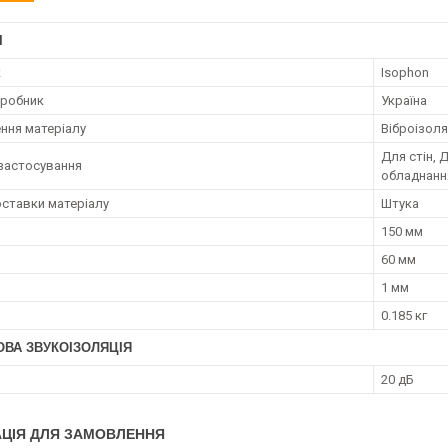
І
к
Isophon
иробник
Україна
ння матеріалу
Віброізоля
Для стін, 
застосування
обладнанн
ставки матеріалу
Штука
150 мм
60 мм
1 мм
0.185 кг
ОВА ЗВУКОІЗОЛЯЦІЯ
20 дБ
ЦІЯ ДЛЯ ЗАМОВЛЕННЯ