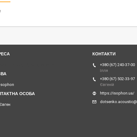
₴
Куренівська, 18, Київ, Україна
+380 (67) 240-37-00
Ілля
+380 (67) 502-33-97
Isophon
Євгеній
https://isophon.ua/
dotsenko.acoustic
Євген