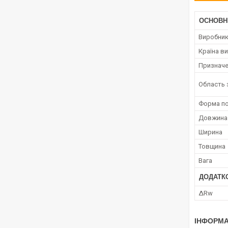
ОСНОВН
Виробни
Країна в
Призначе
Область 
Форма по
Довжина
Ширина
Товщина
Вага
ДОДАТК
ΔRw
ІНФОРМА