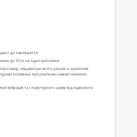
едньо до перекриття.
ння до 35 кг на одне кріплення.
еластомер, параметри якого разом із зусиллям
ктурних коливань при реальних навантаженнях
ня вібрацій та структурного шуму від підвісного