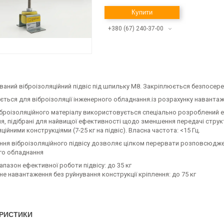
Купити
+380 (67) 240-37-00
ваний віброізоляційний підвіс під шпильку М8. Закріплюється безпосер
ться для віброізоляції інженерного обладнання.із розрахунку навантаже
віброізоляційного матеріалу використовується спеціально розроблений 
ня, підібрані для найвищої ефективності щодо зменшення передачі стру
ційними конструкціями (7-25 кг на підвіс). Власна частота: <15 Гц.
ня віброізоляційного підвісу дозволяє цілком перервати розповсюджен
го обладнання
апазон ефективної роботи підвісу: до 35 кг
е навантаження без руйнування конструкції кріплення: до 75 кг
РИСТИКИ