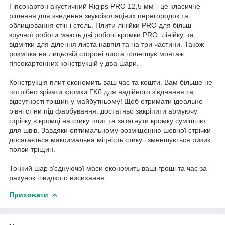
Гіпсокартон акустичний Rigips PRO 12,5 мм - це класичне
рішення для зведення звукоізоляціних перегородок та
облицювання стін і стель. Плити лінійки PRO для більш
зручної роботи мають дві робочі кромки PRO, лінійку, та
відмітки для ділення листа навпіл та на три частини. Також
розмітка на лицьовій стороні листа полегшує монтаж
гіпсокартонних конструкцій у два шари.
Конструкція плит економить ваш час та кошти. Вам більше не
потрібно зрізати кромки ГКЛ для надійного з'єднання та
відсутності тріщин у майбутньому! Щоб отримати ідеально
рівні стіни під фарбування: достатньо закріпити армуючу
стрічку в кромці на стику плит та затягнути кромку сумішшю
для швів. Завдяки оптимальному розміщенню шовної стрічки
досягається максимальна міцність стику і зменшується ризик
появи тріщин.
Тонкий шар з'єднуючої маси економить ваші гроші та час за
рахунок швидкого висихання.
Приховати